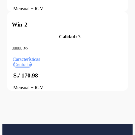
Mensual + IGV
Win 2
Calidad:
3





3/5
Características
Contratar
S./ 170.98
Mensual + IGV