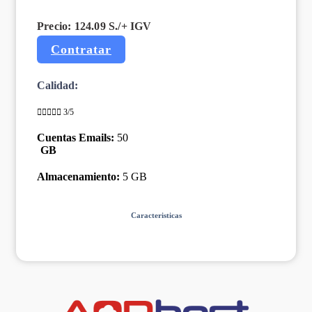
Precio: 124.09 S./
+ IGV
Contratar
Calidad:





3/5
Cuentas Emails:
50
GB
Almacenamiento:
5 GB
Caracteristicas