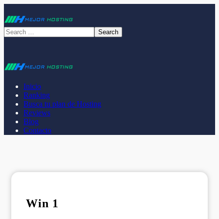
Inicio
Ranking
Busca tu plan de Hosting
Reviews
Blog
Contacto
Win 1