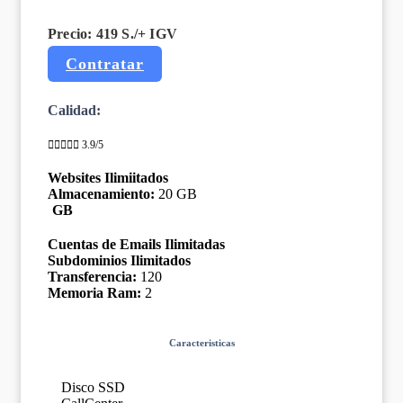
Precio: 419 S./
+ IGV
Contratar
Calidad:





3.9/5
Websites Ilimiitados
Almacenamiento:
20 GB
GB
Cuentas de Emails Ilimitadas
Subdominios Ilimitados
Transferencia:
120
Memoria Ram:
2
Caracteristicas
Disco SSD