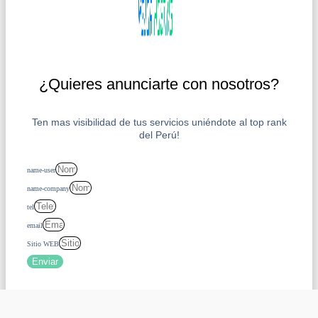
¿Quieres anunciarte con nosotros?
Ten mas visibilidad de tus servicios uniéndote al top rank
del Perú!
name-user
name-company
tel
email
Sitio WEB
Enviar