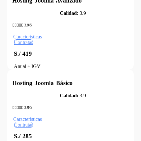
Hosting Joomla Avanzado
Calidad:
3.9





3.9/5
Características
Contratar
S./ 419
Anual + IGV
Hosting Joomla Básico
Calidad:
3.9





3.9/5
Características
Contratar
S./ 285